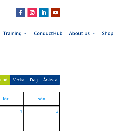
Training
ConductHub
About us
Shop
nad
Vecka
Dag
Årslista
lör
sön
1
2