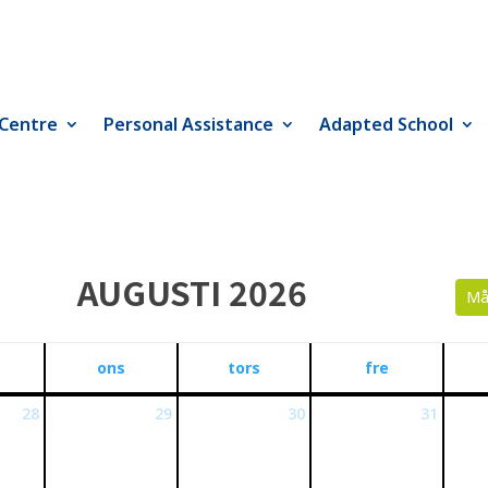
 Centre
Personal Assistance
Adapted School
AUGUSTI 2026
Må
ons
tors
fre
28
29
30
31