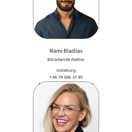
Rami Bladlav
Biträdande Rektor
Göteborg
+46 79 066 31 85
rami.bladlav@movewalk.se