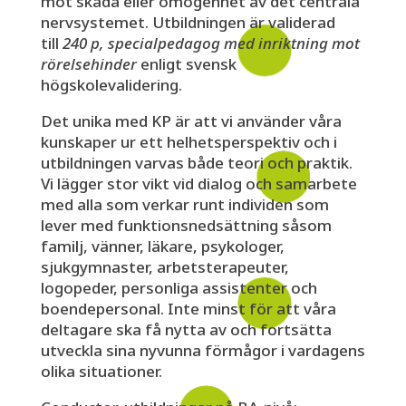
mot skada eller omogenhet av det centrala
nervsystemet. Utbildningen är validerad
till
240 p, specialpedagog med inriktning mot
rörelsehinder
enligt svensk
högskolevalidering.
Det unika med KP är att vi använder våra
kunskaper ur ett helhetsperspektiv och i
utbildningen varvas både teori och praktik.
Vi lägger stor vikt vid dialog och samarbete
med alla som verkar runt individen som
lever med funktionsnedsättning såsom
familj, vänner, läkare, psykologer,
sjukgymnaster, arbetsterapeuter,
logopeder, personliga assistenter och
boendepersonal. Inte minst för att våra
deltagare ska få nytta av och fortsätta
utveckla sina nyvunna förmågor i vardagens
olika situationer.