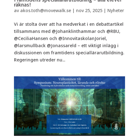
räknas!
av
akos.toth@movewalk.se
|
nov 25, 2025
|
Nyheter
Vi är stolta över att ha medverkat i en debattartikel
tillsammans med @Johanklinthammar och @RBU,
@CeciliaHansen och @InnovitaskolanJoriel,
@larsmullback @Jonassareld – ett viktigt inlägg i
diskussionen om framtidens speciallärarutbildning.
Regeringen utreder nu...