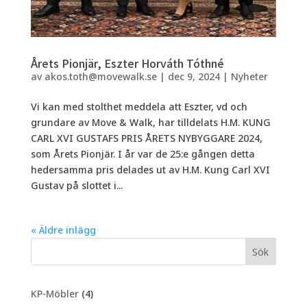
Årets Pionjär, Eszter Horváth Tóthné
av
akos.toth@movewalk.se
|
dec 9, 2024
|
Nyheter
Vi kan med stolthet meddela att Eszter, vd och
grundare av Move & Walk, har tilldelats H.M. KUNG
CARL XVI GUSTAFS PRIS ÅRETS NYBYGGARE 2024,
som Årets Pionjär. I år var de 25:e gången detta
hedersamma pris delades ut av H.M. Kung Carl XVI
Gustav på slottet i...
« Äldre inlägg
Sök
4
KP-Möbler
4