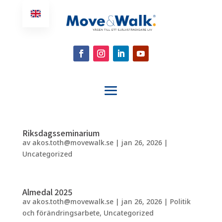
Riksdagsseminarium
av
akos.toth@movewalk.se
|
jan 26, 2026
|
Uncategorized
Almedal 2025
av
akos.toth@movewalk.se
|
jan 26, 2026
|
Politik
och förändringsarbete
,
Uncategorized